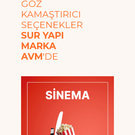
GÖZ
KAMAŞTIRICI
SEÇENEKLER
SUR YAPI
MARKA
AVM
'DE