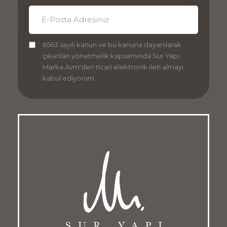
6563 sayılı kanun ve bu kanuna dayanılarak
çıkarılan yönetmelik kapsamında Sur Yapı
Marka Avm'den ticari elektronik ileti almayı
kabul ediyorum.