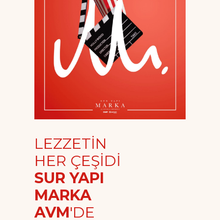
LEZZETİN
HER ÇEŞİDİ
SUR YAPI
MARKA
AVM
'DE