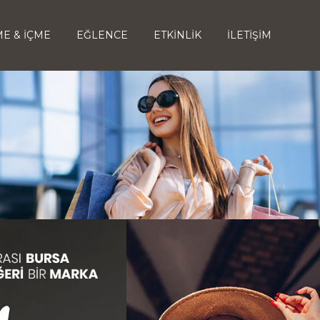
E & İÇME
EĞLENCE
ETKİNLİK
İLETİŞİM