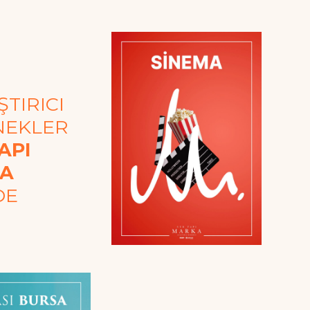
TIRICI
NEKLER
API
A
DE