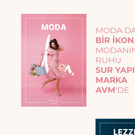
MODA D
BİR İKON
MODANI
RUHU
SUR YAPI
MARKA
AVM
'DE