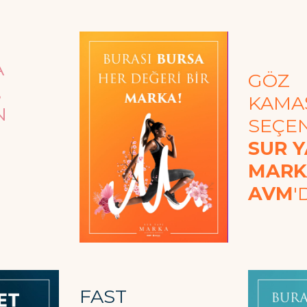
A
GÖZ
,
KAMAŞ
N
SEÇE
SUR Y
MARK
AVM
'
FAST