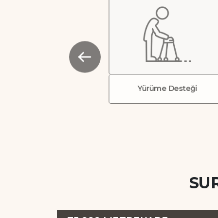
Yürüme Desteği
SU