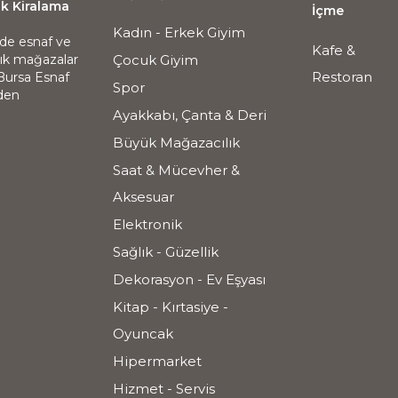
ik Kiralama
İçme
Kadın - Erkek Giyim
nde esnaf ve
Kafe &
alık mağazalar
Çocuk Giyim
Restoran
 Bursa Esnaf
Spor
nden
Ayakkabı, Çanta & Deri
Büyük Mağazacılık
Saat & Mücevher &
Aksesuar
Elektronik
Sağlık - Güzellik
Dekorasyon - Ev Eşyası
Kitap - Kırtasiye -
Oyuncak
Hipermarket
Hizmet - Servis