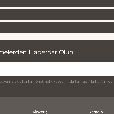
emelerden Haberdar Olun
 dayanılarak çıkarılan yönetmelik kapsamında Sur Yapı Marka Avm'den 
Alışveriş
Yeme &