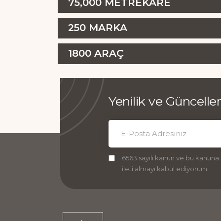
75,000
METREKARE
250
MARKA
1800
ARAÇ
Yenilik ve Güncell
6563 sayılı kanun ve bu kanuna
ileti almayı kabul ediyorum.