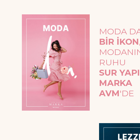
MODA D
BİR İKON
MODANI
RUHU
SUR YAPI
MARKA
AVM
'DE