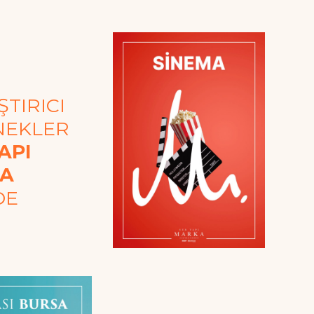
TIRICI
NEKLER
API
A
DE