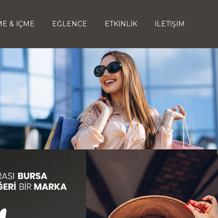
E & İÇME
EĞLENCE
ETKİNLİK
İLETİŞİM