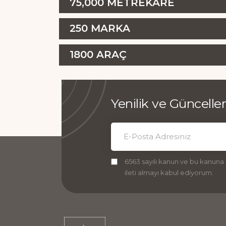
75,000
METREKARE
250
MARKA
1800
ARAÇ
Yenilik ve Güncell
6563 sayılı kanun ve bu kanuna
ileti almayı kabul ediyorum.