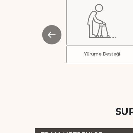
Yürüme Desteği
SU