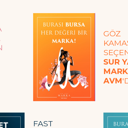
A
GÖZ
,
KAMAŞ
N
SEÇE
SUR Y
MARK
AVM
'
FAST