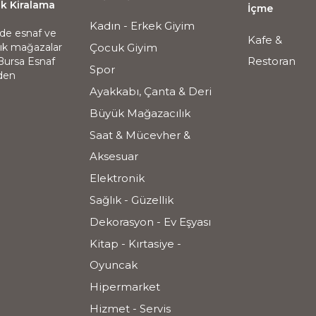
ik Kiralama
İçme
Kadın - Erkek Giyim
nde esnaf ve
Kafe &
alık mağazalar
Çocuk Giyim
Restoran
 Bursa Esnaf
Spor
nden
Ayakkabı, Çanta & Deri
Büyük Mağazacılık
Saat & Mücevher &
Aksesuar
Elektronik
Sağlık - Güzellik
Dekorasyon - Ev Eşyası
Kitap - Kırtasiye -
Oyuncak
Hipermarket
Hizmet - Servis