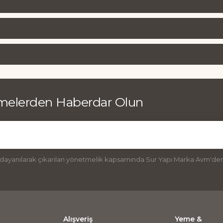
emelerden Haberdar Olun
 dayanılarak çıkarılan yönetmelik kapsamında Sur Yapı Marka Avm'den 
Alışveriş
Yeme &