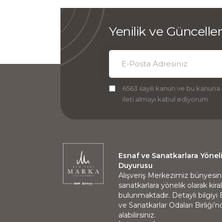
Yenilik ve Güncell
6563 sayılı kanun ve bu kanuna
ileti almayı kabul ediyorum.
Esnaf ve Sanatkarlara Yönel
Duyurusu
Alışveriş Merkezimiz bünyesi
sanatkarlara yönelik olarak kir
bulunmaktadır. Detaylı bilgiyi
ve Sanatkarlar Odaları Birliği’
alabilirsiniz.