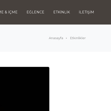
E & İÇME
EĞLENCE
ETKİNLİK
İLETİŞİM
Anasayfa
Etkinlikler