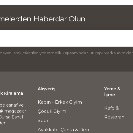
emelerden Haberdar Olun
 dayanılarak çıkarılan yönetmelik kapsamında Sur Yapı Marka Avm'den 
Alışveriş
Yeme &
ik Kiralama
İçme
Kadın - Erkek Giyim
nde esnaf ve
Kafe &
alık mağazalar
Çocuk Giyim
Restoran
 Bursa Esnaf
Spor
nden
Ayakkabı, Çanta & Deri