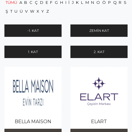
TÜMÜ
A
B
C
Ç
D
E
F
G
H
I
İ
J
K
L
M
N
O
Ö
P
Q
R
S
Ş
T
U
Ü
V
W
X
Y
Z
-1. KAT
ZEMIN KAT
1. KAT
2. KAT
BELLA MAİSON
ELART