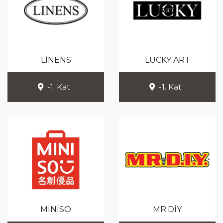
LİNENS
LUCKY ART
-1. Kat
-1. Kat
MİNİSO
MR.DİY