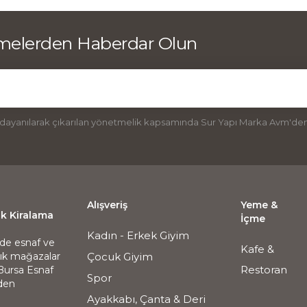
emelerden Haberdar Olun
 dayanılarak çıkarılan yönetmelik kapsamında Sur Yapı Marka Avm'den 
Alışveriş
Yeme &
ik Kiralama
İçme
Kadın - Erkek Giyim
nde esnaf ve
Kafe &
alık mağazalar
Çocuk Giyim
Restoran
 Bursa Esnaf
Spor
nden
Ayakkabı, Çanta & Deri