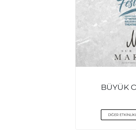
BÜYÜK O
DİĞER ETKİNLİK