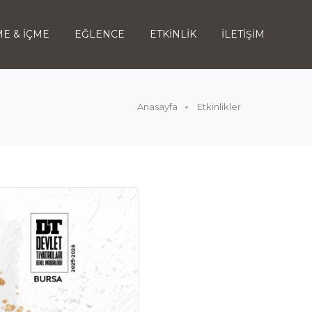
E & İÇME
EĞLENCE
ETKİNLİK
İLETİŞİM
Anasayfa
Etkinlikler