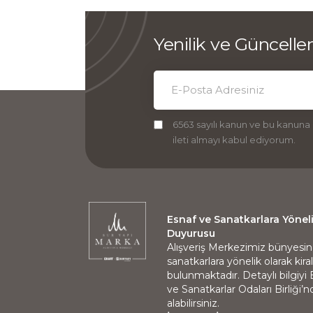
Yenilik ve Güncell
6563 sayılı kanun ve bu kanuna
ileti almayı kabul ediyorum.
Esnaf ve Sanatkarlara Yönel
Duyurusu
Alışveriş Merkezimiz bünyesi
sanatkarlara yönelik olarak kir
bulunmaktadır. Detaylı bilgiyi
ve Sanatkarlar Odaları Birliği’
alabilirsiniz.