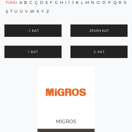
TÜMÜ
A
B
C
Ç
D
E
F
G
H
I
İ
J
K
L
M
N
O
Ö
P
Q
R
S
Ş
T
U
Ü
V
W
X
Y
Z
-1. KAT
ZEMIN KAT
1. KAT
2. KAT
MİGROS